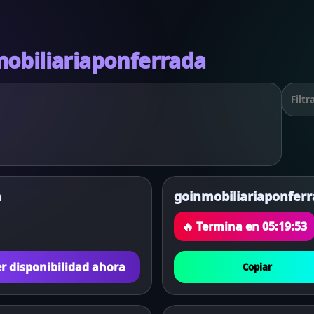
mobiliariaponferrada
m
goinmobiliariaponfer
🔥 Termina en
05:19:53
r disponibilidad ahora
Copiar