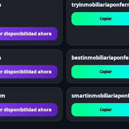
m
tryinmobiliariaponfe
Copiar
r disponibilidad ahora
m
bestinmobiliariaponf
r disponibilidad ahora
Copiar
om
smartinmobiliariapon
r disponibilidad ahora
Copiar