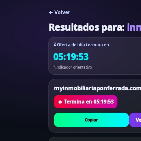
← Volver
Resultados para:
in
⏳ Oferta del día termina en
05:19:53
*Indicador orientativo
myinmobiliariaponferrada.co
🔥 Termina en
05:19:53
Ve
Copiar