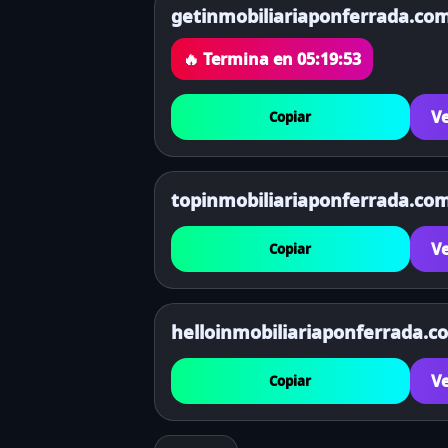
getinmobiliariaponferrada.co
🔥 Termina en
05:19:53
Ve
Copiar
topinmobiliariaponferrada.co
Ve
Copiar
helloinmobiliariaponferrada.c
Ve
Copiar